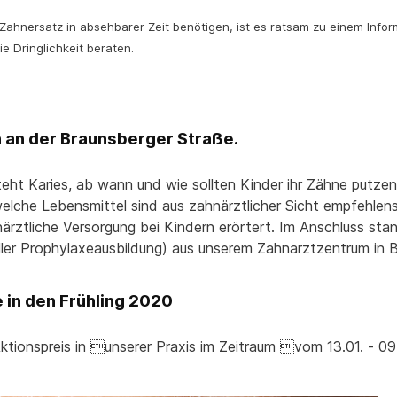
ahnersatz in absehbarer Zeit benötigen, ist es ratsam zu einem Info
e Dringlichkeit beraten.
n an der Braunsberger Straße.
ht Karies, ab wann und wie sollten Kinder ihr Zähne putze
lche Lebensmittel sind aus zahnärztlicher Sicht empfehlen
ärztliche Versorgung bei Kindern erörtert. Im Anschluss sta
ller Prophylaxeausbildung) aus unserem Zahnarztzentrum in 
 in den Frühling 2020
ktionspreis in unserer Praxis im Zeitraum vom 13.01. - 0