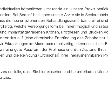
 individuellen körperlichen Umstände ein. Unsere Praxis berüc
erden. Bei Bedarf besuchen unsere Ärzte sie in Seniorenh
dass die neu entstehenden Behandlungsräume barrierefrei sind
gfältig, welche Versorgungsform bei Ihnen möglich und ratsam
 und implantatgetragenen Kronen, Prothesen und Brücken vo
arodontitis auf (eine chronische Entzündung des Zahnbetts).
ir Erkrankungen im Mundraum rechtzeitig erkennen, ist die B
n wir eine gute Passform der Prothese und den Zustand Ihre
en und die Reinigung (Ultraschall) ihrer herausnehmbaren Pro
tzes erstelle, dass Sie hier einsehen und herunterladen könn
atzes.