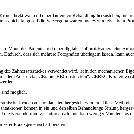
e Krone direkt während einer laufenden Behandlung herzustellen, und n
muss nicht lange auf die Versorgung warten und es wird eben kein Provi
 im Mund des Patienten mit einer digitalen Infrarot-Kamera eine Auf
en. Dadurch, dass sich mehrere Fotografien überlagern lassen, kann a
 des Zahnersatzstückes verwendet wird, ist in den mechanischen Eige
et aus dem Ausdruck: „CEramic REConstruction“. CEREC-Kronen werden
werden.
 sind möglich.
sche Kronen auf Implantaten hergestellt werden. Diese Methode erlau
lantatkronen können in ein und derselben Behandlungs-Sitzung hergest
eift die Keramikkrone vollautomatisch innerhalb weniger Minuten aus 
serer Praxisgemeinschaft beraten!