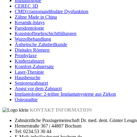
Implantologie
CEREC 3D
CMD/craniomandibuläre Dysfunktion
Zähne Made in China
Keramik-Inlays
Parodontologie
Kunststoffmehrschichtfüllungen
Wurzelbehandlung
Ästhetische Zahnheilkunde
Digitales Röntgen
Prophylaxe
Kinderzahnarzt
Komfort-Zahnersatz
Laser-Therapie
Hausbesuche
Seniorenzahnarzt
Angst vor dem Zahnarzt
Implantologie: 2-teilige Implantatsysteme aus Zirkon
Osteopathie
KONTAKT INFORMATION
Zahnärztliche Praxisgemeinschaft Dr. med. dent. Günter Leug
Hernerstraße 367 | 44807 Bochum
Tel: 0234.53 30 44
E-Mail: info@zahnarzt-bochum.de