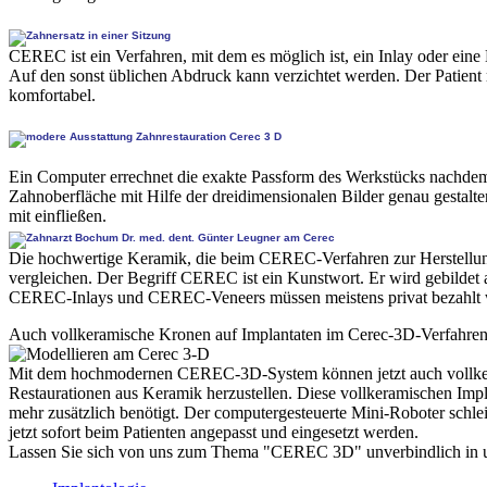
CEREC ist ein Verfahren, mit dem es möglich ist, ein Inlay oder ein
Auf den sonst üblichen Abdruck kann verzichtet werden. Der Patient 
komfortabel.
Ein Computer errechnet die exakte Passform des Werkstücks nachdem
Zahnoberfläche mit Hilfe der dreidimensionalen Bilder genau gestalt
mit einfließen.
Die hochwertige Keramik, die beim CEREC-Verfahren zur Herstellung
vergleichen. Der Begriff CEREC ist ein Kunstwort. Er wird gebild
CEREC-Inlays und CEREC-Veneers müssen meistens privat bezahlt 
Auch vollkeramische Kronen auf Implantaten im Cerec-3D-Verfahren
Mit dem hochmodernen CEREC-3D-System können jetzt auch vollkerami
Restaurationen aus Keramik herzustellen. Diese vollkeramischen Imp
mehr zusätzlich benötigt. Der computergesteuerte Mini-Roboter schl
jetzt sofort beim Patienten angepasst und eingesetzt werden.
Lassen Sie sich von uns zum Thema "CEREC 3D" unverbindlich in un